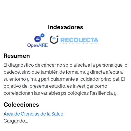
Indexadores
Resumen
El diagnóstico de cáncer no solo afecta a la persona que lo
padece, sino que también de forma muy directa afecta a
su entorno y muy particularmente al cuidador principal. El
objetivo del presente estudio, es investigar como
correlacionan las variables psicológicas Resiliencia y
Espiritualidad en sus tres dimensiones (intrapersonal,
Colecciones
interpersonal y transpersonal), en cuidadores principales
Área de Ciencias de la Salud
de pacientes oncológicos adultos, en una muestra
Cargando...
compuesta por 30 personas que ejercían o habían
ejercido recientemente como cuidadores de estos