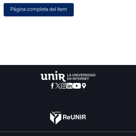
pacientes, con un rango de edad de entre 20 a 73 años. Los
Página completa del ítem
instrumentos empleados para realizar la investigación
fueron The Brief Resilient Coping Scale (BRC-S), para
evaluar la Resiliencia y El Cuestionario Grupo
Espiritualidad SECPAL (GES), para evaluar la Espiritualidad.
Los resultados que arroja la investigación, confirman la
relación positiva existente entre las variables de estudio,
siendo de mayor relevancia en la dimensión Intrapersonal
de Espiritualidad. Por ello la necesidad de fomentar esta
línea de investigación, para analizar si la potenciación de
estas variables, llevarían a una mejora en la percepción de
calidad de vida del cuidador principal de paciente
oncológico.