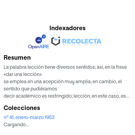
Indexadores
Resumen
La palabra lección tiene diversos sentidos; así, en la frase
«dar una lección»
se emplea en una acepción muy amplia; en cambio, el
sentido que pudiéramos
decir académico es restringido; lección, en este caso, es
una fracción de enseñanza
Colecciones
dotada de unidad.
nº 41, enero-marzo 1953
Aquí tomamos la palabra en acepción amplia,
Cargando...
significando toda actuación
del maestro que contribuye al perfeccionamiento