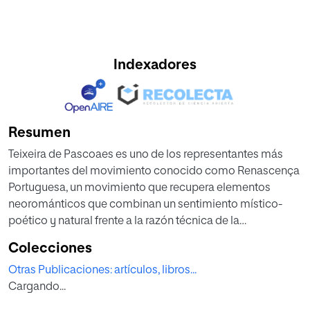
Indexadores
Resumen
Teixeira de Pascoaes es uno de los representantes más
importantes del movimiento conocido como Renascença
Portuguesa, un movimiento que recupera elementos
neorománticos que combinan un sentimiento místico-
poético y natural frente a la razón técnica de la
industrialización. Este contexto intelectual deja ver en
Colecciones
algunos aspectos conceptos propios del franciscanismo,
Otras Publicaciones: artículos, libros...
algo que no es ajeno a la poesía romántica en otros
Cargando...
lugares, como por ejemplo Francia. En este estudio
intentamos mostrar esta huella implícita en el gran