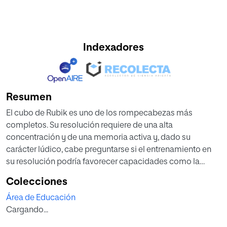
Indexadores
Resumen
El cubo de Rubik es uno de los rompecabezas más
completos. Su resolución requiere de una alta
concentración y de una memoria activa y, dado su
carácter lúdico, cabe preguntarse si el entrenamiento en
su resolución podría favorecer capacidades como la
atención y la memoria y en consecuencia el rendimiento
Colecciones
académico. No hay estudios sobre este tema. Este trabajo
Área de Educación
tiene como objetivo analizar el efecto del entrenamiento
Cargando...
en el algoritmo del cubo de Rubik sobre la atención, la
memoria y por ende sobre el rendimiento académico de