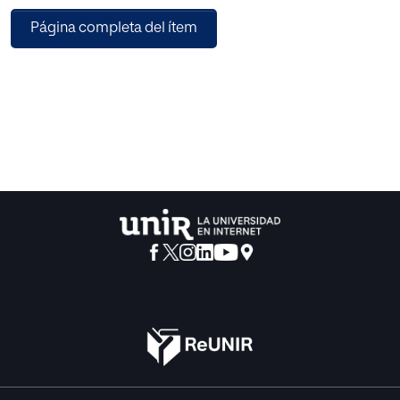
los estudiantes de grado sexto del colegio Villemar el
Página completa del ítem
Carmen I.E.D. Metodología: la muestra seleccionada está
compuesta por 40 estudiantes de grado sexto del colegio
Villemar el Carmen clasificados así: 20 estudiantes que
realizan entrenamiento en el algoritmo del cubo de Rubik
(grupo experimental) y 20 estudiantes que no realizan el
entrenamiento (grupo de control). Para evaluar las
funciones de atención y memoria se aplican las pruebas
de evaluación neuropsicológicas NEUROPSI (Ostrosky-
Solis, et al, 2003). Resul-tados: Los resultados indican que
hay diferencias estadísticamente significativas a favor del
grupo experimental en cuanto a los procesos de atención
selectiva visual y táctil y atención sostenida, pero no hay
diferencias estadísticamente significativas con respecto a
la atención auditiva. En cuanto a la memoria, hay
diferencias estadísticamente significativas a favor del
grupo experimental en cuanto a la memoria de trabajo y a
la fase de evocación, pero no las hay con respecto a la