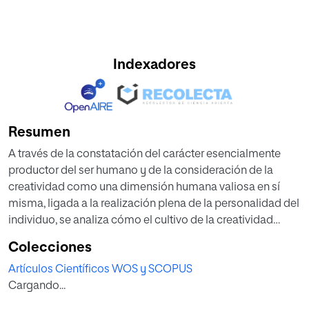
Indexadores
Resumen
A través de la constatación del carácter esencialmente
productor del ser humano y de la consideración de la
creatividad como una dimensión humana valiosa en sí
misma, ligada a la realización plena de la personalidad del
individuo, se analiza cómo el cultivo de la creatividad
cimienta la posibilidad de diálogo racional con los que
Colecciones
tienen orígenes culturales diversos. Se examina el
Artículos Científicos WOS y SCOPUS
fenómeno creativo como acontecimiento que saca al
Cargando...
sujeto —en ocasiones de manera dramática— del mundo
cultural en el que normalmente vive, de mediaciones