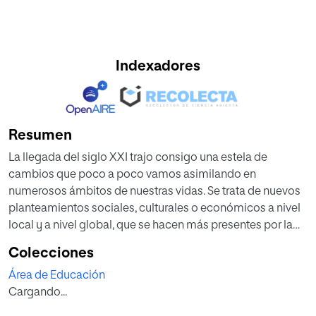
Indexadores
Resumen
La llegada del siglo XXI trajo consigo una estela de
cambios que poco a poco vamos asimilando en
numerosos ámbitos de nuestras vidas. Se trata de nuevos
planteamientos sociales, culturales o económicos a nivel
local y a nivel global, que se hacen más presentes por la
inmediatez en la comunicación que otorgan las TIC.
Colecciones
También la educación está experimentando grandes
Área de Educación
cambios.
Cargando...
El presente trabajo pretende servir de orientación a la hora
de implementar una metodología activa de aprendizaje en