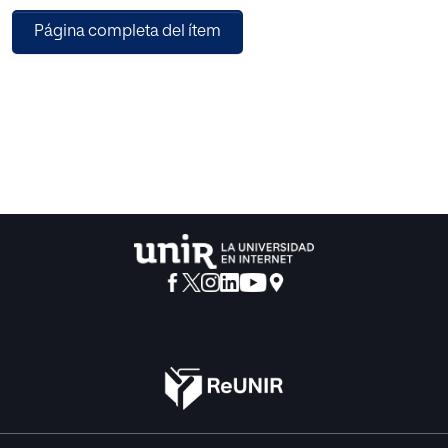
la asignatura de Economía de 4º curso de Enseñanza
Página completa del ítem
Secundaria Obligatoria.
A partir de los principios del constructivismo y asumiendo
el cambio del método tradicional de enseñanza, en el que
el papel principal lo ostentaba el docente, a los nuevos
planteamientos educativos, que otorgan un papel activo al
alumno en el proceso de construcción de su propio
aprendizaje, vamos a proponer la aplicación de una
metodología activa a través de diversas técnicas, que
estimule al alumnado y convierta al docente en un
facilitador de la tarea de conseguir aprendizaje
significativo.
Para ello, en nuestra propuesta de intervención, partiendo
de los conocimientos previos de los alumnos iremos
construyendo el aprendizaje mediante la realización de
actividades que implican el uso de técnicas activas como
el conflicto cognitivo, el aprendizaje colaborativo, la
resolución de problemas, debates, el aprendizaje entre