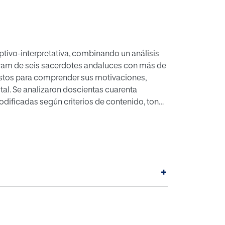
ptivo-interpretativa, combinando un análisis
 estos para comprender sus motivaciones,
tal. Se analizaron doscientas cuarenta
odificadas según criterios de contenido, tono
 institucionales o bíblicos. En cuanto al
+
natural de su vocación. Se evidencia un estilo
rencia.