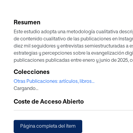
Resumen
Este estudio adopta una metodología cualitativa descri
de contenido cualitativo de las publicaciones en Instagram de seis sacerdotes andaluces con más de
diez mil seguidores y entrevistas semiestructuradas a
estrategias y percepciones sobre la evangelización digi
publicaciones publicadas entre enero y junio de 2025, c
comunicativo y nivel de interacción. Los resultados revelan que la mayoría de los mensajes se centra
Colecciones
en experiencias personales o pastorales cotidianas, aunque también se abordan reflexiones
Otras Publicaciones: artículos, libros...
teológicas adaptadas a un lenguaje accesible y mensajes
Cargando...
engagement, el promedio de interacción fue de mil doscientos «me gusta» y ochenta comentarios
por publicación. Los influencersanalizados muestran coherencia entre su vida offline y online y
Coste de Acceso Abierto
reconocen que su presencia digital como una extensión 
comunicativo basado en la cercanía, sencillez y transpa
Página completa del ítem