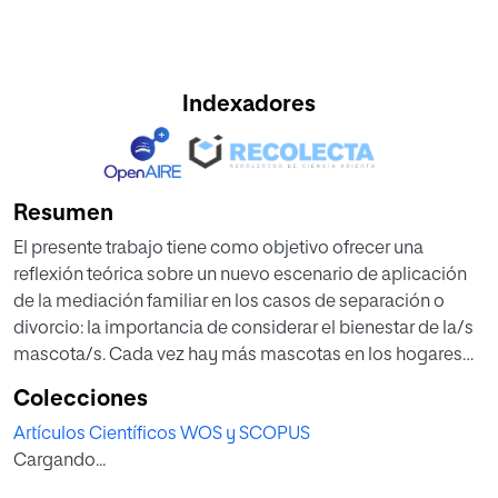
Indexadores
Resumen
El presente trabajo tiene como objetivo ofrecer una
reflexión teórica sobre un nuevo escenario de aplicación
de la mediación familiar en los casos de separación o
divorcio: la importancia de considerar el bienestar de la/s
mascota/s. Cada vez hay más mascotas en los hogares
españoles y, además, existen experiencias sobre la
Colecciones
cuestión de la custodia de los animales domésticos, en
Artículos Científicos WOS y SCOPUS
casos de separación o ruptura de las relaciones
Cargando...
personales entre sus custodios/as o cuidadores/as, que
han acabado en los tribunales. Por ello, se compila los