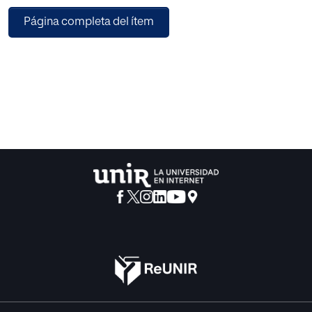
años) se empleó un cuestionario de creatividad y la tarea
Página completa del ítem
de “Simón dice”,
respectivamente. Para analizar la correlación se empleó
estadística paramétrica,
concretamente el estadístico de correlación de Pearson.
Los resultados encontrados
muestran que existe relación estadísticamente
significativa positiva y alta entre ambas
variables (,880, p< ,001). Se propone un programa de
intervención neuropsicológica en
base al nivel previo de la muestra, recogida mediante los
instrumentos de evaluación
comentados previamente y ajustada a sus necesidades
específicas. Esta propuesta
incluye además orientaciones para padres y maestros,
junto con las actividades para
trabajar la creatividad y función ejecutiva y por ende, el
desarrollo prefrontal en el grupo