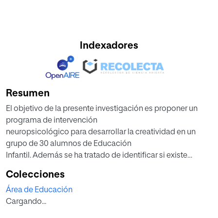
Indexadores
Resumen
El objetivo de la presente investigación es proponer un
programa de intervención
neuropsicológico para desarrollar la creatividad en un
grupo de 30 alumnos de Educación
Infantil. Además se ha tratado de identificar si existe
correlación entre el nivel de función
Colecciones
ejecutiva (asociada a la corteza prefrontal) y el nivel de
Área de Educación
creatividad en la muestra
Cargando...
estudiada. Para medir ambos constructos en la muestra
analizada (con edades de 3 a 6