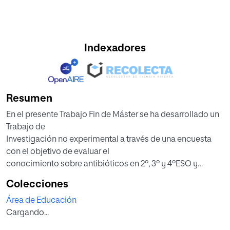
Indexadores
Resumen
En el presente Trabajo Fin de Máster se ha desarrollado un
Trabajo de
Investigación no experimental a través de una encuesta
con el objetivo de evaluar el
conocimiento sobre antibióticos en 2º, 3º y 4ºESO y
1ºBachillerato y las posibles
Colecciones
consecuencias que existen al adquirir malos hábitos en
Área de Educación
salud. Se confirma la
Cargando...
importancia de dar valor a la ciencia y que ésta forme
parte de la cultura y de la vida