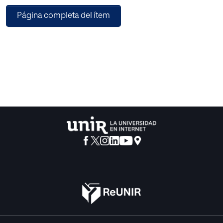
cotidiana de las personas. Por lo tanto, existe la necesidad
Página completa del ítem
de educar en ciencia ya
desde las primeras edades, insistiendo en la etapa de la
adolescencia, idónea para la adquisición de hábitos de
vida saludables y, especialmente de conceptos de salud y
enfermedad. Si se empieza en la escuela a trabajar estos
aspectos, antes se logrará erradicar malas praxis,
conceptos erróneos y desconocimientos de ciertos
términos tan presentes en la realidad cotidiana tales
como: la automedicación, la resistencia a antibióticos, y
todas aquellas curiosidades relacionadas con la salud de
las personas y que forman parte de la cultura general.
Finalmente se detallan diversas propuestas de
intervención relacionadas con la salud en forma de
actividades innovadoras, dinámicas, atractivas e
interesantes dirigidas al alumnado de Educación
Secundaria Obligatoria y Bachillerato.