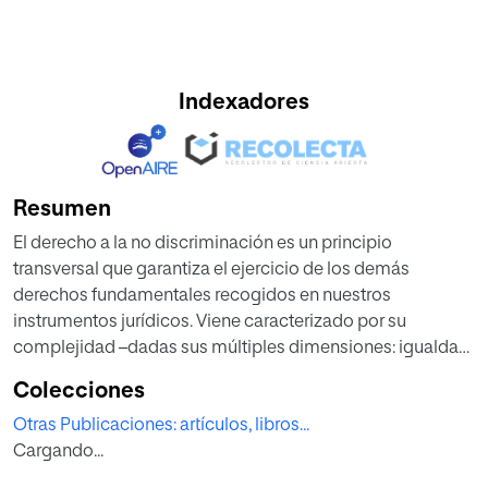
Indexadores
Resumen
El derecho a la no discriminación es un principio
transversal que garantiza el ejercicio de los demás
derechos fundamentales recogidos en nuestros
instrumentos jurídicos. Viene caracterizado por su
complejidad –dadas sus múltiples dimensiones: igualdad
formal, igualdad material, discriminaciones puntuales y
Colecciones
estructurales – y carácter multidisciplinar.
Otras Publicaciones: artículos, libros...
Así pues, y sentada la base de que la discriminación
Cargando...
permite establecer diferencias siempre que estas estén
adecuadamente fundamentadas, en este trabajo se