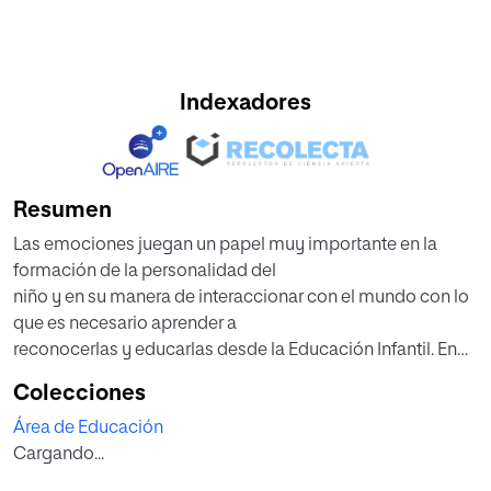
Indexadores
Resumen
Las emociones juegan un papel muy importante en la
formación de la personalidad del
niño y en su manera de interaccionar con el mundo con lo
que es necesario aprender a
reconocerlas y educarlas desde la Educación Infantil. En
este trabajo se profundiza en la
Colecciones
importancia de trabajar las emociones y más
Área de Educación
concretamente la emoción del miedo.
Cargando...
El cuento es uno de los recursos pedagógicos más
utilizados en la Educación Infantil