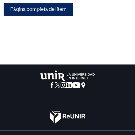
se han descrito los distintos tipos de pizarra digital que se
Página completa del ítem
pueden emplear en el
aula, con sus puntos fuertes y debilidades. Además, se ha
llevado a cabo una
investigación práctica en la que se ha entrevistado a varios
profesores y se ha
recogido un número considerable de cuestionarios a
alumnos, con la intención de
poder analizar los puntos de vista de las dos partes
integrantes del proceso de
enseñanza-aprendizaje; una vez interpretados los datos
recogidos en la
investigación, se han propuesto diversas opciones para
mejorar los aspectos que han
llamado la atención del investigador, con el fin de mejorar
el aprovechamiento de
esta tecnología y facilitar el proceso de creación del
conocimiento. Una vez hecha la