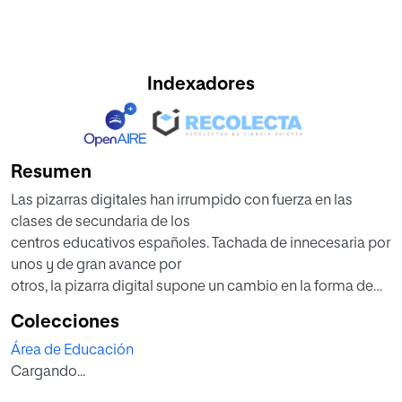
Indexadores
Resumen
Las pizarras digitales han irrumpido con fuerza en las
clases de secundaria de los
centros educativos españoles. Tachada de innecesaria por
unos y de gran avance por
otros, la pizarra digital supone un cambio en la forma de
impartir las clases.
Colecciones
El presente trabajo trata la realidad de las pizarras digitales
Área de Educación
en el aula de tecnología
Cargando...
de tercero de la E.S.O. Para ello, sirviéndose de la literatura
académica al respecto,