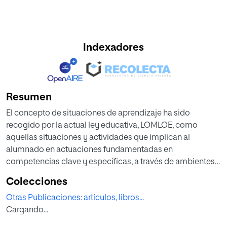
Indexadores
Resumen
El concepto de situaciones de aprendizaje ha sido
recogido por la actual ley educativa, LOMLOE, como
aquellas situaciones y actividades que implican al
alumnado en actuaciones fundamentadas en
competencias clave y específicas, a través de ambientes
creados en el aula que fomentan el aprendizaje práctico. El
Colecciones
objetivo de este trabajo no es otro que interpretar las
Otras Publicaciones: artículos, libros...
diferencias paradigmáticas existentes entre las diferentes
Cargando...
conceptualizaciones teórico-prácticas implementadas en
las últimas décadas en el sistema educativo español,