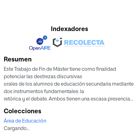
Indexadores
Resumen
Este Trabajo de Fin de Máster tiene como finalidad
potenciar las destrezas discursivas
orales de los alumnos de educación secundaria mediante
dos instrumentos fundamentales: la
retórica y el debate. Ambos tienen una escasa presencia
en las aulas, especialmente en la
Colecciones
materia de Lengua Castellana y Literatura, por lo que se
Área de Educación
fomentará su desarrollo en este
Cargando...
trabajo mediante el diseño de una propuesta didáctica de
innovación basada en la simulación