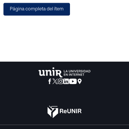
de un juicio. En dicho juicio, que tendrá como núcleo
Página completa del ítem
temático un episodio de la Odisea de
Homero, los estudiantes deberán elaborar y defender una
serie de discursos persuasivos por
medio de la aplicación de los conocimientos adquiridos
en retórica y debate. Además,
aprenderán a trabajar en equipo mediante la puesta en
práctica de una metodología
proactiva: el aprendizaje cooperativo. La propuesta
didáctica se acompañará de un apartado
de evaluación que permitirá comprobar si el alumnado ha
alcanzado los objetivos y
competencias fijados en ella. Finalmente, este trabajo
incluirá unas conclusiones que
expondrán el grado de consecución de los objetivos
marcados en él, unas valoraciones de las
dificultades que se han encontrado en su elaboración y las
futuras líneas de actuación que se