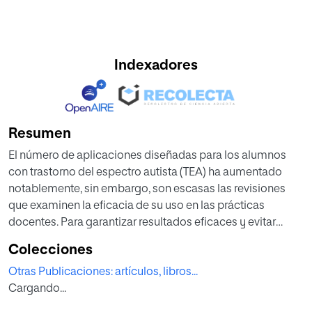
Indexadores
Resumen
El número de aplicaciones diseñadas para los alumnos
con trastorno del espectro autista (TEA) ha aumentado
notablemente, sin embargo, son escasas las revisiones
que examinen la eficacia de su uso en las prácticas
docentes. Para garantizar resultados eficaces y evitar
resultados contraproducentes o potencialmente dañinos
Colecciones
se ha destacado la importancia de incorporar en el diseño
Otras Publicaciones: artículos, libros...
y uso de estas aplicaciones prácticas basadas en la
Cargando...
evidencia. Sin embargo, la mayoría de los docentes afirma
no haber recibido suficiente capacitación como para