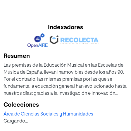
Indexadores
Resumen
Las premisas de la Educación Musical en las Escuelas de
Música de España, llevan inamovibles desde los años 90.
Por el contrario, las mismas premisas por las que se
fundamenta la educación general han evolucionado hasta
nuestros días; gracias a la investigación e innovación
educativa; lo que hace posicionar a la educación musical,
Colecciones
una vez más, en clara desventaja.
Área de Ciencias Sociales y Humanidades
En consecuencia, y tras entrar en profundidad en la
Cargando...
investigación que resumimos; mediante tres líneas de
estudio relacionadas con: el Clarinete y la evolución de su