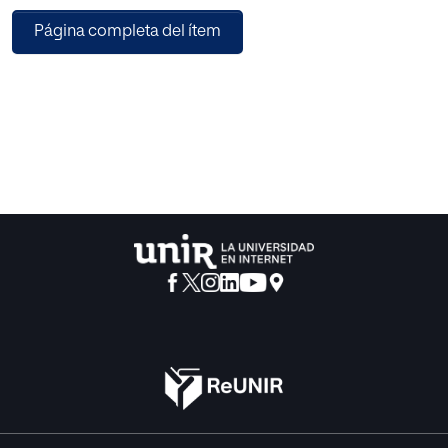
educación y enseñanza en España , los métodos para
Página completa del ítem
clarinete publicados, así como las evoluciones de los
principios de la educación, y la educación musical del
siglo XX y XXI; nuestro trabajo fin de master, pretende
proponer, una intervención pedagógica fundamentada y
actualizada; dirigida a las enseñanzas de la educación del
clarinete en el primer nivel de iniciación de las escuelas de
Música; sobre la que basar los elementos de la educación
actual, así como las premisas y reflexiones de pasados,
presentes y futuros docentes-clarinetistas que consideren
aportar.