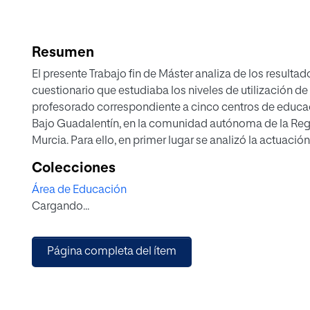
Resumen
El presente Trabajo fin de Máster analiza de los resultad
cuestionario que estudiaba los niveles de utilización de 
profesorado correspondiente a cinco centros de educa
Bajo Guadalentín, en la comunidad autónoma de la Reg
Murcia. Para ello, en primer lugar se analizó la actuació
participante, muestra ante el uso de TIC en el aula, com
Colecciones
seleccionan herramientas para ser empleadas como TIC 
Área de Educación
clases magistrales. A continuación se analizaron recur
Cargando...
didácticos mediante uso de TIC, disponibles en la asign
cinco centros participantes en el proyecto de investigaci
analizaron las ventajas e inconvenientes que presenta el
Página completa del ítem
educación secundaria actualmente. Por último, se plant
desarrolladas en el aula a partir de materiales didáctic
de TIC, correspondientes a bloques de dibujo pertenecie
ESO.