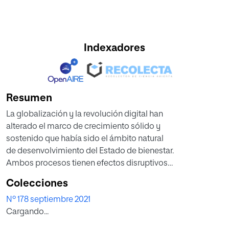
Indexadores
Resumen
La globalización y la revolución digital han
alterado el marco de crecimiento sólido y
sostenido que había sido el ámbito natural
de desenvolvimiento del Estado de bienestar.
Ambos procesos tienen efectos disruptivos
sobre el empleo y sobre la equidad. Ante
Colecciones
nosotros, pues, se presenta una lucha de
Nº 178 septiembre 2021
grandes proporciones. Las democracias
Cargando...
europeas han de demostrar que son capaces
de introducir las reformas necesarias para