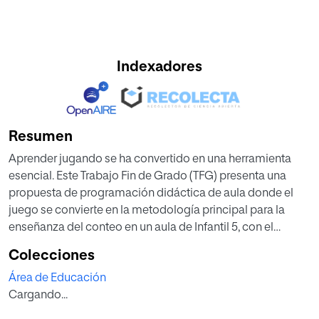
Indexadores
Resumen
Aprender jugando se ha convertido en una herramienta
esencial. Este Trabajo Fin de Grado (TFG) presenta una
propuesta de programación didáctica de aula donde el
juego se convierte en la metodología principal para la
enseñanza del conteo en un aula de Infantil 5, con el
objetivo de introducir a los infantes en las matemáticas de
Colecciones
manera lúdica y significativa, a través de la manipulación,
Área de Educación
la observación y la experimentación. Las matemáticas son
Cargando...
una de las asignaturas que generan más angustia entre los
niños, ya que suelen percibirse como difíciles y poco