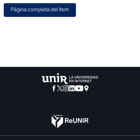
motivadoras, lo que dificulta su aprendizaje. Con el fin de
Página completa del ítem
transformar este pensamiento, este trabajo tiene como
objetivo desarrollar una propuesta didáctica centrada en
el aprendizaje del conteo, utilizando el juego como
método de aprendizaje. A través de este enfoque, se
busca no solo facilitar el proceso de enseñanza–
aprendizaje, sino también que los niños adopten una
actitud positiva hacia esta materia desde edades
tempranas. Para alcanzarlo, se plantean actividades
variadas adaptadas a las características individuales. En
resumen, con esta propuesta se pretende transformar la
enseñanza de las matemáticas, convirtiéndola en una
experiencia significativa para los niños de educación
infantil, transformando los pensamientos que los infantes
tienen sobre ellas.