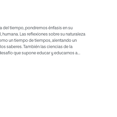
ca del tiempo, pondremos énfasis en su
, humana. Las reflexiones sobre su naturaleza
como un tiempo de tiempos, alentando un
los saberes. También las ciencias de la
 desafío que supone educar y educarnos a
ar toda la sociedad.
n convergen distintas fuentes documentales,
integrar un amplio conjunto de miradas
y empíricas a las que se remiten los estudios
del tiempo en la investigación educativa y
a de la gente, proyectando sus logros en
a todo el ciclo vital.
preciso repensar —pedagógica y socialmente—