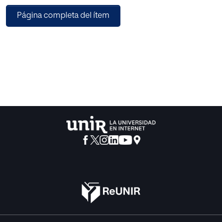
sesgos automáticos inherentes a los algoritmos utilizados
Página completa del ítem
(grandes corporaciones tecnológicas estadounidenses;
«cajas negras»). El trabajo destaca la imperiosa necesidad
de mantener un alto nivel de transparencia en el uso de
estas tecnologías y la implementación de marcos de
control éticos que aseguren un manejo adecuado de la IA
en este contexto tan delicado y crítico como lo es el
ámbito judicial.