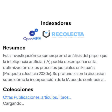
Indexadores
Resumen
Esta investigación se sumerge en el análisis del papel que
la inteligencia artificial (IA) podría desempeñar en la
optimización de los procesos judiciales en España
(Proyecto «Justicia 2030»). Se profundiza en la discusión
sobre cómo la incorporación de la IA puede contribuir a
una mayor eficiencia en la administración de la justicia,
Colecciones
pero al mismo tiempo, se pone especial atención en los
Otras Publicaciones: artículos, libros...
riesgos potenciales que esto conlleva. Particularmente, se
Cargando...
abordan las preocupaciones respecto a la privacidad de
los individuos y la posibilidad de que surjan prejuicios y