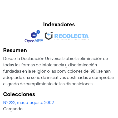
Indexadores
Resumen
Desde la Declaración Universal sobre la eliminación de
todas las formas de intolerancia y discriminación
fundadas en la religión o las convicciones de 1981, se han
adoptado una serie de iniciativas destinadas a comprobar
el grado de cumplimiento de las disposiciones
contenidas en la misma y se ha intentado avanzar en el
Colecciones
proceso de implementación de ésta en los diferentes
Nº 222, mayo-agosto 2002
países para prevenir la intolerancia. Dentro de esta política
Cargando...
de prevención, el Relator Especial sobre la libertad de
religión o de convicciones, ha dedicado gran parte de sus