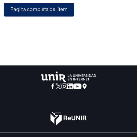
esfuerzos a poner de relieve la trascendencia que puede
Página completa del ítem
tener la educación religiosa en la construcción de una
sociedad internacional en la que los valores de la
tolerancia y la no discriminación sean comúnmente
aceptados.
Este artículo explica el proceso seguido en la Conferencia
Internacional Consultiva sobre la educación escolar en
relación con la libertad de religión y de convicciones, la
tolerancia y la no discriminación, para la elaboración de un
texto de recomendaciones que sirva para diseñar una
estrategia educativa internacional centrada en el derecho
de libertad de religión y de convicción entre los jóvenes de
edades correspondientes a los niveles de educación
primaria y secundaria.