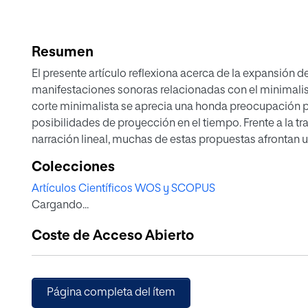
Resumen
El presente artículo reflexiona acerca de la expansión 
manifestaciones sonoras relacionadas con el minimalis
corte minimalista se aprecia una honda preocupación po
posibilidades de proyección en el tiempo. Frente a la 
narración lineal, muchas de estas propuestas afrontan u
que revela un especial interés por los procesos de perce
Colecciones
artista sonoro y performer español Llorenç Barber (n. 1
Artículos Científicos WOS y SCOPUS
espectralismo heterodoxo de enfoque minimalista. Sus
Cargando...
exploran, desde una perspectiva empírica e intuitiva, l
modo, el timbre, expandido en amplios marcos temporal
Coste de Acceso Abierto
edifica su discurso sonoro.
Página completa del ítem