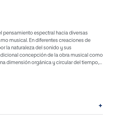
del pensamiento espectral hacia diversas
mo musical. En diferentes creaciones de
r la naturaleza del sonido y sus
tradicional concepción de la obra musical como
na dimensión orgánica y circular del tiempo,
pción auditiva. El trabajo del compositor,
948) representa un valioso ejemplo de
 creaciones para voz difónica y campanas
as propiedades acústicas del sonido. De este
es, se convierte en el principal elemento que
+