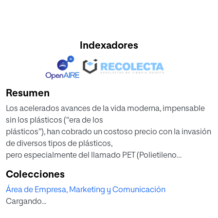
Indexadores
Resumen
Los acelerados avances de la vida moderna, impensable
sin los plásticos (“era de los
plásticos”), han cobrado un costoso precio con la invasión
de diversos tipos de plásticos,
pero especialmente del llamado PET (Polietileno
Tereftalato), base de los envases de
Colecciones
refrescos y agua embotellada. En contexto de la llamada
Área de Empresa, Marketing y Comunicación
Logística Inversa, se propone un
Cargando...
camino empresarial que responde, en forma productiva y
rentable al desafío planteado por