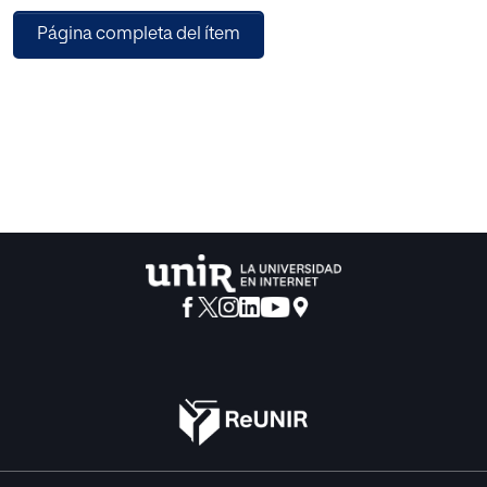
la invasión de PET en Colombia, especialmente en la
Página completa del ítem
ciudad de Bogotá. A partir de la
metodología de las 6R de la Logística Inversa (de la cual
tomamos sólo 3): Reducir,
Reciclar, Reutilizar, se llega a la novedosa propuesta de un
sistema de Smart PET
Containers, distribuidos estratégicamente en la ciudad de
Bogotá, lo cual produce impactos
positivos tanto en la industria como en la sociedad.