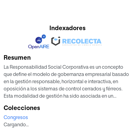
Indexadores
Resumen
La Responsabilidad Social Corporativa es un concepto
que define el modelo de gobernanza empresarial basado
en la gestión responsable, horizontal e interactiva, en
oposición a los sistemas de control cerrados y férreos.
Esta modalidad de gestión ha sido asociada en un
momento inicial a la empresa privada en el marco de la
Colecciones
globalización, si bien se está implantando paulatinamente
Congresos
en el ámbito público, y como consecuencia en las
Cargando...
corporaciones de radiotelevisión pública de la Unión
Europea. Actualmente tres de ellas, la BBC del Reino