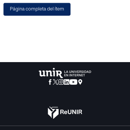
Unido, la RTÉ de Irlanda y la ZDF de Alemania, desarrollan
Página completa del ítem
estrategias en materias de RSC en los ámbitos recogidos
por el indicador internacional ISO: gobernanza,
condiciones laborales, derechos humanos, aspectos
vinculados al consumidor, buenas prácticas en la
actividad, medio ambiente y compromiso con la
comunidad. Anualmente las tres corporaciones presentan
memorias de resumen y evaluación del éxito o fracaso de
sus acciones de RSC, con el objetivo de informar
detalladamente a sus stakeholders o grupos de interés, es
decir, audiencia, directivos, proveedores, empleados,
colaboradores, comunidades locales y comunidades
internacionales. El objeto de esta comunicación es
analizar el modo en el que las tres corporaciones utilizan la
web 2.0. a través de sus páginas web corporativas con la
finalidad de difundir sus acciones de RSC. De este modo,
se detallan las singularidades y posibilidades que ofrece
cada uno de los espacios 2.0. y de qué modo se favorece