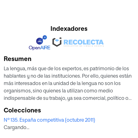
Indexadores
Resumen
La lengua, más que de los expertos, es patrimonio de los
hablantes y no de las instituciones. Por ello, quienes están
más interesados en la unidad de la lengua no son los
organismos, sino quienes la utilizan como medio
indispensable de su trabajo, ya sea comercial, político o
financiero. En cualquier caso, conviene subrayar que la
Colecciones
unidad del español no obedece solo a razones
Nº 135. España competitiva (octubre 2011)
económicas: es ante todo una unidad literaria y cultural.
Cargando...