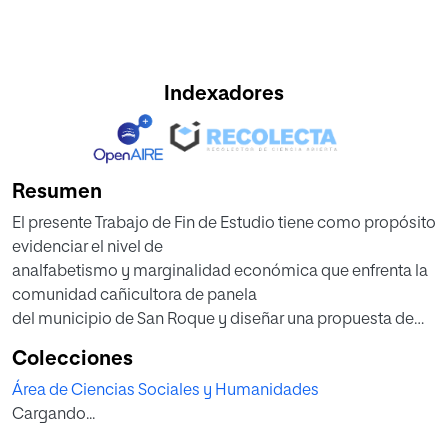
Indexadores
Resumen
El presente Trabajo de Fin de Estudio tiene como propósito
evidenciar el nivel de
analfabetismo y marginalidad económica que enfrenta la
comunidad cañicultora de panela
del municipio de San Roque y diseñar una propuesta de
intervención para erradicar el
Colecciones
analfabetismo en la población adolescente, joven y adulta
Área de Ciencias Sociales y Humanidades
con rangos de edad entre los 15 y
Cargando...
40 años, mediante una metodología educativa de
aprendizaje práctico y pedagogía didáctica,