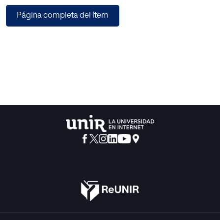
orientada a generar competencias académicas de lecto
Página completa del ítem
escritura y aritméticas básicas, con
énfasis en el fomento de vocaciones productivas
agropecuarias alternativas, orientadas a
diversificar el aparato productivo local y ampliar la oferta
laboral de presentes y futuras
generaciones. El proyecto de intervención denominado:
Programa de alfabetización con
énfasis en el fomento de vocaciones productivas
agropecuarias “AprenderSer”, presenta el
diseño metodológico, enfoque pedagógico y ciclos de
formación académicos; con sus
objetivos, cronograma de actividades, organigrama,
beneficiarios y recursos necesarios para
su implementación. Al final se presentan las conclusiones,
limitantes y prospectiva que
sustenta el firme propósito de una propuesta que no solo
busca pailar el analfabetismo sino