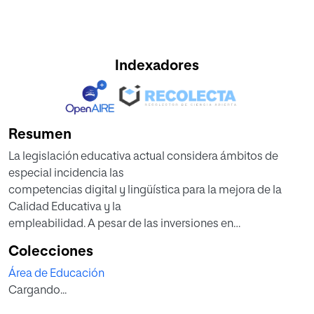
Indexadores
Resumen
La legislación educativa actual considera ámbitos de
especial incidencia las
competencias digital y lingüística para la mejora de la
Calidad Educativa y la
empleabilidad. A pesar de las inversiones en
infraestructuras realizadas en los centros educativos, no se
Colecciones
produce una integración de las TIC en el currículo. Se
Área de Educación
investiga en el centro de prácticas el estado de las
Cargando...
infraestructuras, la política interna de integración, el uso
actual de las TIC por los docentes especialistas de inglés,