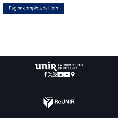
sus opiniones y formación actual. Se parte de la hipótesis
Página completa del ítem
de que las opiniones de los profesores son negativas
hacia las TIC. Sin embargo, se demuestra que son muy
positivas y su formación insuficiente, lo que abre nuevas
líneas de investigación dirigidas hacia el concepto de
integración de las TIC en el currículo. Además, se realiza
una propuesta de integración basada en las Webquest, el
método CLILQuest que unifica tecnologías y metodología
pedagógica.