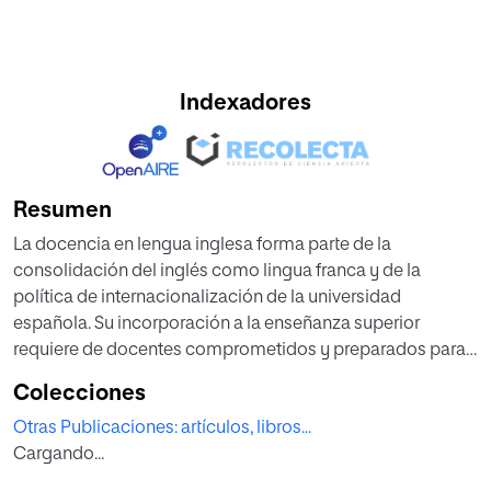
Indexadores
Resumen
La docencia en lengua inglesa forma parte de la
consolidación del inglés como lingua franca y de la
política de internacionalización de la universidad
española. Su incorporación a la enseñanza superior
requiere de docentes comprometidos y preparados para
llevar a cabo este trabajo: enseñar materias de contenido
Colecciones
en una lengua extranjera. Para formar mejor a este
Otras Publicaciones: artículos, libros...
profesorado, se necesita conocer sus problemas,
Cargando...
opiniones y temores, y tratar de darles respuesta, o
ayudarles a afrontarlos. El objetivo de este artículo es