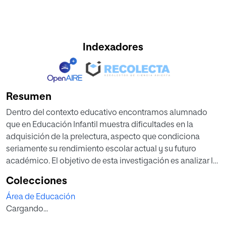
Indexadores
Resumen
Dentro del contexto educativo encontramos alumnado
que en Educación Infantil muestra dificultades en la
adquisición de la prelectura, aspecto que condiciona
seriamente su rendimiento escolar actual y su futuro
académico. El objetivo de esta investigación es analizar la
relación existente entre variables neuropsicológicas y
Colecciones
rendimiento prelector. Para ello se evaluó la funcionalidad
Área de Educación
visual, auditiva, lateralidad, orientación, psicomotrici-dad
Cargando...
y rendimiento prelector en 40 alumnos/as de 5 años de
edad y se analizaron las rela-ciones entre las cinco