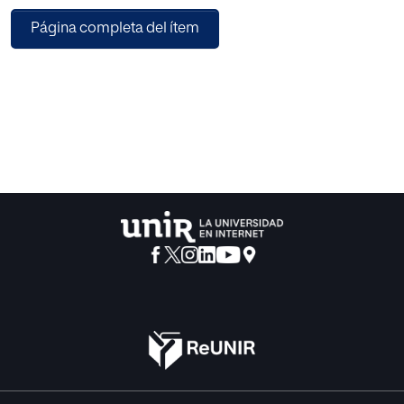
primeras variables y el rendimiento prelector. Los
Página completa del ítem
resultaron indican que existen relación significativa entre
todas ellas y dicho rendimiento en prelectura, por lo que
se propusieron líneas de actuación para trabajar estos
aspectos en el pequeño grupo que obtuvo las
puntuaciones más bajas, con el objetivo de que mejorar
las variables neu-ropsicológicas, lo que afectaría de
manera positiva al aprendizaje prelector.