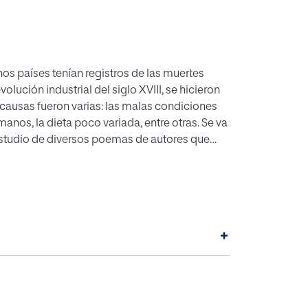
os países tenían registros de las muertes
lución industrial del siglo XVIII, se hicieron
s causas fueron varias: las malas condiciones
anos, la dieta poco variada, entre otras. Se va
l estudio de diversos poemas de autores que
uestreo de una enfermedad que se sigue
 romántica.
+