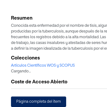
Resumen
Conocida esta enfermedad por el nombre de tisis, algun
producidas por la tuberculosis, aunque después de la revo
frecuentes los registros debido a la alta mortalidad. La
de trabajo, las casas insalubres y atestadas de seres hum
a definir la imagen idealizada de la tuberculosis por e
plasmaron el pensamiento general de esa época, un m
Colecciones
manifestando, pero sin el concepto añadido de belleza
Artículos Científicos WOS y SCOPUS
Cargando...
Coste de Acceso Abierto
Página completa del ítem