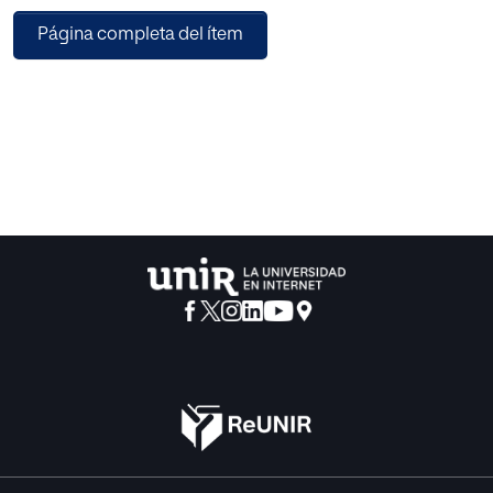
díscola”, que con su conducta ofende a la sociedad y al
Página completa del ítem
honor del varón frente al que
debe responder, padre o esposo, hasta la regulación
actual, garante de la libertad,
propia de un Estado de Derecho laicista, que se abstiene
de entrometer ni censurar,
los comportamientos sexuales conveniados válida y
libremente.
El enfoque de género viene impuesto por las estadísticas.
Ambos sexos son
víctimas y victimarios de delitos contra la libertad sexual,
si bien la prevalencia en la
mujer es abrumadora3
.
En los últimos meses, el mediático caso de “La Manada”,
ha reabierto el
debate en la sociedad española respecto a la suficiencia
del testimonio del sujeto