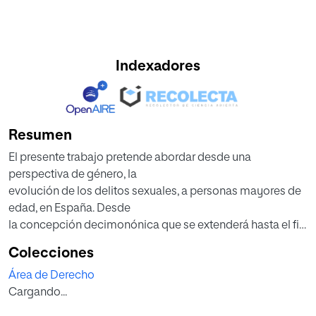
Indexadores
Resumen
El presente trabajo pretende abordar desde una
perspectiva de género, la
evolución de los delitos sexuales, a personas mayores de
edad, en España. Desde
la concepción decimonónica que se extenderá hasta el fin
de la dictadura franquista,
Colecciones
incardinada en la moral pública de marcada influencia
Área de Derecho
eclesiástica, en la que el
Cargando...
legislador castiga la falta de honestidad, cebándose de
manera especial en la “mujer