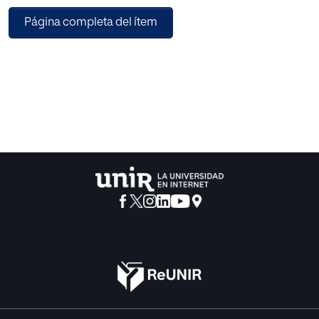
esos avances, o logros, están ayudando para ampliar tal
Página completa del ítem
educación / entrenamiento humano. Entre estos logros, no
puede olvidarse algo como la asimetría cerebral, la
especialización hemisférica ... y, especialmente, la
preferencia individual por percibir la realidad externa que
es objeto de conocimiento. De hecho, estudios recientes
muestran que algunas personas prefieren abordar el
procesamiento de información a través del canal visual
(hemisferio derecho) mientras que los otros prefieren
hacerlo a través del canal auditivo (hemisferio izquierdo).
Este último punto de vista fue adoptado por la pedagogía
tradicional y verbalista, contribuyendo de esta manera y
desde las aulas al desarrollo de las personas
unidimensionales en sus relaciones de aprendizaje. Esta
es la razón por la cual defendemos un modelo holístico de
educación/enseñanza. Un modelo que tenga en cuenta
las estrategias de enseñanza compensatoria; es decir,