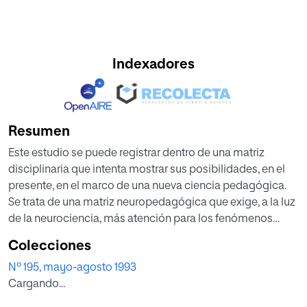
Indexadores
Resumen
Este estudio se puede registrar dentro de una matriz
disciplinaria que intenta mostrar sus posibilidades, en el
presente, en el marco de una nueva ciencia pedagógica.
Se trata de una matriz neuropedagógica que exige, a la luz
de la neurociencia, más atención para los fenómenos
neuroeducativos. Si el proceso educativo tiene que ver con
Colecciones
una formación integral del ser humano, entonces la
Nº 195, mayo-agosto 1993
pedagogía no puede renunciar, como ciencia, a los
Cargando...
importantes avances derivados de la investigación en
neurociencia en este momento, precisamente porque