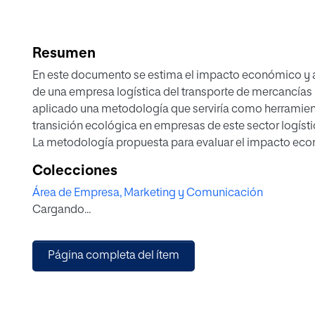
Resumen
En este documento se estima el impacto económico y a
de una empresa logística del transporte de mercancías p
aplicado una metodología que serviría como herramienta 
transición ecológica en empresas de este sector logísti
La metodología propuesta para evaluar el impacto eco
condiciones de un caso supuesto: una empresa de trans
Colecciones
en España, que realiza recorridos en el territorio de la U
Área de Empresa, Marketing y Comunicación
Realizando la comparación de costes y emisiones asoc
Cargando...
motor de combustión interna (Freightliner Cascadia® y
eléctricos (Tesla Semi® y Lion Electric eLion8T®) durante
eléctricas presentan una reducción de costes de hasta el 
Página completa del ítem
Además, de acuerdo con diferentes referencias y proye
emisiones de dióxido de carbono de hasta el 164,28 % (a
Por otra parte, a largo plazo, se determinó que las opc
costes acumulados de hasta el 16,41 %, respecto a las a