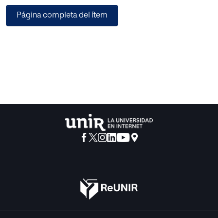
creciente aumento de síntomas asociados con depresión
Página completa del ítem
y ansiedad suponen un elevado
gasto farmacéutico, mantienen e incrementan la
cronicidad de algunas patologías y tienen un
impacto negativo sobre la sociedad. Teniendo en cuenta
los recursos y el funcionamiento del
sistema público de salud y los beneficios aportados por la
terapia en formato grupal, se ha
desarrollado el siguiente proyecto, pensado para
cualquier centro de salud que disponga de
los recursos materiales y humanos suficientes. El proyecto
se contextualiza en el Servicio
Riojano de Salud, con objetivo de aliviar los síntomas,
promover un contexto de apoyo y
favorecer al fortalecimiento personal, emocional y social
de las personas, con el propósito de
lograr la reducción de consumo de ansiolíticos y
antidepresivos y la cronificación de algunos