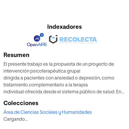
Indexadores
Resumen
El presente trabajo es la propuesta de un proyecto de
intervención psicoterapéutica grupal
dirigida a pacientes con ansiedad o depresión, como
tratamiento complementario a la terapia
individual ofrecida desde el sistema público de salud. En
España la demanda de atención
Colecciones
psicológica en los servicios de Atención Primaria es
Área de Ciencias Sociales y Humanidades
elevada. Actualmente existen largas listas
Cargando...
de espera para tener una cita con un profesional del Área
de Salud Mental. Además, el