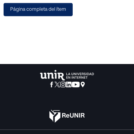
ha conseguido definir la filosofía y trayectoria de María
Página completa del ítem
Montessori a través de un estudio biográfico y de las
características principales de su método, también se han
investigado los beneficios que aporta la música en el
desarrollo humano y su utilización en el entorno escolar.
Además, se ha hecho un recorrido por las etapas
evolutivas de los niños a estas edades y, por las ideas más
relevantes de los métodos pedagógicos musicales del
siglo XX y XXI que nos interesan por su similitud al trabajo
Montessori. Como resultado, se encuentran tres diferentes
tipologías de sesiones didácticas, dónde se incluyen los
objetivos, criterios de evaluación, competencias, recursos
materiales y actividades ejemplo en cada una de ellas.
Asimismo, se incluye una extensa biblioteca de recursos
didácticos para la adaptación y creación de nuevas
sesiones, partiendo de las anteriormente mencionadas.