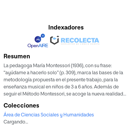
Indexadores
Resumen
La pedagoga María Montessori (1936), con su frase:
“ayúdame a hacerlo solo” (p. 309), marca las bases de la
metodología propuesta en el presente trabajo, para la
enseñanza musical en niños de 3 a 6 años. Además de
seguir el Método Montessori, se acoge la nueva realidad
social y cultural del niño del siglo XXI. Con su impartición
Colecciones
se pretende conseguir el desarrollo integral del niño: de su
Área de Ciencias Sociales y Humanidades
voz, respiración, higiene postural, oído, coordinación y
Cargando...
sensibilidad, así como su creatividad, llevándose a cabo
desde la experimentación y la libertad. Primeramente, se