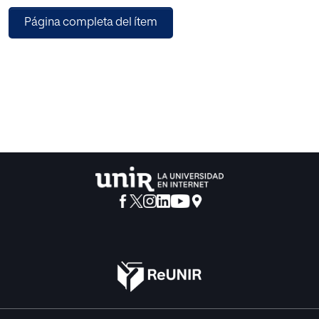
fase de diseño. El resultado es una interfaz, basada en la
Página completa del ítem
experiencia de los usuarios que practican la agricultura
urbana por motivos de ocio o de trabajo, incluyendo a los
mismos, en comprobaciones básicas, mediante
prototipos visuales de interacción. La conclusión del
trabajo, es una reafirmación de la inseparable necesidad
de partir del diseño
de la experiencia, para llegar a una interfaz realmente
centrada en el usuario.