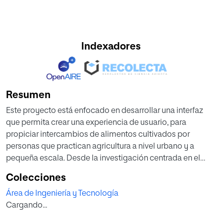
Indexadores
Resumen
Este proyecto está enfocado en desarrollar una interfaz
que permita crear una experiencia de usuario, para
propiciar intercambios de alimentos cultivados por
personas que practican agricultura a nivel urbano y a
pequeña escala. Desde la investigación centrada en el
usuario, se usaron herramientas como entrevistas y
Colecciones
encuestas en contexto. Con esta información se crearon
Área de Ingeniería y Tecnología
las herramientas personaes, escenarios y finalmente el
Cargando...
customer journey, el cual recogió la síntesis de los
hallazgos y con cuyo análisis, se inicia el desarrollo de la