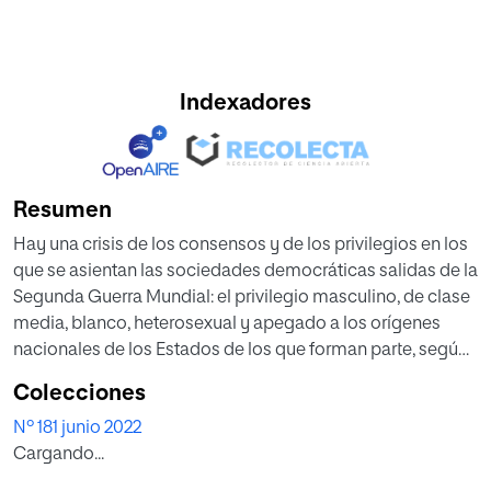
Indexadores
Resumen
Hay una crisis de los consensos y de los privilegios en los
que se asientan las sociedades democráticas salidas de la
Segunda Guerra Mundial: el privilegio masculino, de clase
media, blanco, heterosexual y apegado a los orígenes
nacionales de los Estados de los que forman parte, según
el autor de este artículo. Se cuestiona si estamos
Colecciones
asistiendo a un estrechamiento de los marcos
Nº 181 junio 2022
democráticos y de sus libertades o, por el contrario, a su
Cargando...
ampliación dada la incorporación de nuevas voces,
nuevas identidades o nuevos sujetos.