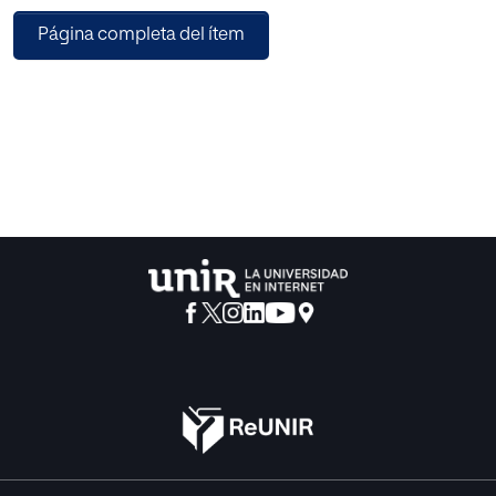
entusiasmarse con la lectura está más despierta.
Página completa del ítem
A lo largo del trabajo, se enumeran también las principales
causas de abandono de la
lectura y se explica qué se entiende por animación a la
lectura, las cualidades que debe
tener un animador y los riesgos que hay que evitar.
Además se plantea una propuesta de
animación a la lectura para el primer curso de Educación
Primaria donde se expondrán
actividades lúdicas, variadas y motivadoras.