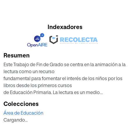
Indexadores
Resumen
Este Trabajo de Fin de Grado se centra en la animación a la
lectura como un recurso
fundamental para fomentar el interés de los niños por los
libros desde los primeros cursos
de Educación Primaria. La lectura es un medio
indispensable para el progreso en el
Colecciones
aprendizaje. Asimismo, los primeros cursos de la
Área de Educación
Educación Primaria son un momento
Cargando...
idóneo para generar hábitos lectores en los niños ya que
su capacidad para