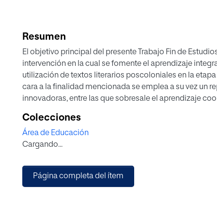
Resumen
El objetivo principal del presente Trabajo Fin de Estudi
intervención en la cual se fomente el aprendizaje integr
utilización de textos literarios poscoloniales en la etapa
cara a la finalidad mencionada se emplea a su vez un 
innovadoras, entre las que sobresale el aprendizaje co
literatura poscolonial compone el foco de atención por t
Colecciones
totalidad de la propuesta de intervención, también abu
Área de Educación
textos multimodales relacionados a la literatura poscol
Cargando...
en los discentes.
Cabe notar que la utilización que se hace a lo largo de 
metodología cooperativa y los recursos literarios pos
Página completa del ítem
apoyada por una amplia lista de fuentes académicas qu
Además, las sesiones, la atención a la diversidad y l
la programación en cuestión en todo caso se organizan e
oficial para Primera Lengua Extranjera I: Inglés de 1º de B