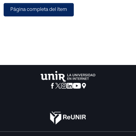
racionalización de recursos por parte del personal
Página completa del ítem
sanitario ha reducido el número de pruebas
diagnósticas para el cáncer. En este trabajo se examina el
impacto de la pandemia de COVID19 sobre el número de
diagnósticos de cáncer de próstata y/o sobre el estadio
de la
enfermedad. A continuación se reflexiona sobre los
dilemas éticos derivados de estos
hallazgos.