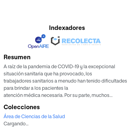
Indexadores
Resumen
A raíz de la pandemia de COVID-19 y la excepcional
situación sanitaria que ha provocado, los
trabajadores sanitarios a menudo han tenido dificultades
para brindar a los pacientes la
atención médica necesaria. Por su parte, muchos
pacientes han mostrado preocupación por
Colecciones
el riesgo de contraer COVID-19 y han demorado las
Área de Ciencias de la Salud
consultas y los beneficios derivados de un
Cargando...
diagnóstico temprano del cáncer. En un contexto de
sobrecarga asistencial imprevista, la