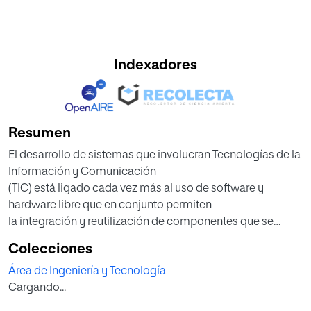
Indexadores
Resumen
El desarrollo de sistemas que involucran Tecnologías de la
Información y Comunicación
(TIC) está ligado cada vez más al uso de software y
hardware libre que en conjunto permiten
la integración y reutilización de componentes que se
prueban amplia y continuamente en un
Colecciones
afán de mejora.
Área de Ingeniería y Tecnología
En los últimos años el campo de Internet de las Cosas (IoT)
Cargando...
ha experimentado una
evolución tanto en el hardware como en software, siendo