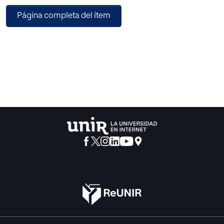
este último elemento el que sigue
Página completa del ítem
marcando la tendencia actual al permitir diseñar e
implementar aplicaciones. También, el
hardware libre no se ha estancado debido a que a más de
reducir significativamente los
costos, ofrece plataformas de desarrollo que hacen más
sencilla la investigación en
diferentes niveles, incluyendo prácticas de laboratorio y
sistemas complejos en producción.
El objetivo del presente trabajo es implementar un sistema
de detección y registro de niveles
de CO de bajo costo en domicilios usando hardware y
software libre, tecnologías web y
servicios cloud que sea capaz de salvaguardar vidas
humanas.
Para alcanzar este objetivo, se conectará el sensor de CO
al dispositivo Arduino, el cual
convertirá las señales analógicas en digitales y enviará