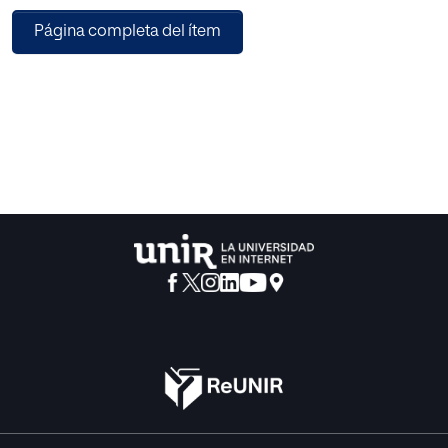
de 1 º de la ESO en un Colegio Concertado de Madrid. Para
Página completa del ítem
ello se ha realizado una revisión bibliográfica del tema,
cuestionarios de opinión y análisis en los tiempos que los
alumnos toman, promedios de calificaciones de las
pruebas iTest y resultados en los examenes escritos en los
alumnos de 1º de la ESO.En cuanto a los resultados
obtenidos, el porcentaje de participación en el uso de las
iTest correspondió a casi la tercera parte de los alumnos
por clase. Los resultados de los cuestionarios de opinión a
los alumnos manifestaron que las iTest no son de su
completo agrado pero que les ayuda a aprender y no
desean que sean eliminadas. Con respecto al análisis
estadístico, se concluyó que existe una relación directa
entre el número de veces que se practican las iTest, las
calificaciones que se obtienen mediante el uso de las iTest
y los resultados en el examen escrito. Con esto, se
corrobora que la herramienta favorece el aprendizaje de la
materia en los alumnos y que aquellos que obtuvieron