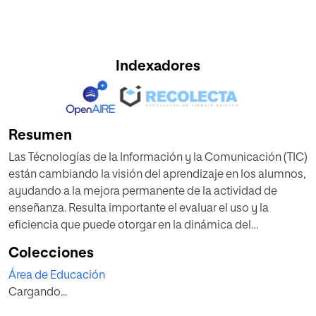
Indexadores
Resumen
Las Técnologías de la Información y la Comunicación (TIC)
están cambiando la visión del aprendizaje en los alumnos,
ayudando a la mejora permanente de la actividad de
enseñanza. Resulta importante el evaluar el uso y la
eficiencia que puede otorgar en la dinámica del
aprendizaje en los alumnos. Las Itest (herramienta TIC) son
Colecciones
pruebas interactivas de opciones multiples, elaboradas y
Área de Educación
propuestas por el profesor utilizando una aplicación vía
Cargando...
internet. En el presente estudio se pretende explicar el uso
de esta herramienta en los alumnos de Ciencias Naturales