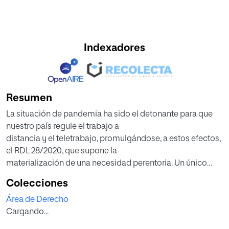
Indexadores
Resumen
La situación de pandemia ha sido el detonante para que
nuestro país regule el trabajo a
distancia y el teletrabajo, promulgándose, a estos efectos,
el RDL 28/2020, que supone la
materialización de una necesidad perentoria. Un único
artículo del ET se transforma en todo
Colecciones
un texto normativo, enfocado, salvo pequeños aspectos
Área de Derecho
del teletrabajo de pandemia, a
Cargando...
escenarios de normalidad, quedando su aplicabilidad
actual, como meramente simbólica, y la