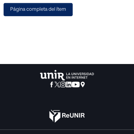
futura, a niveles y ámbitos prácticamente similares a los
Página completa del ítem
previos a la crisis sanitaria.
La norma recoge la regulación internacional y europea en
la materia, advirtiéndose una laguna
legal, la existencia de intermediarios en la relación laboral,
que un sector en crisis, el del
coworking, utiliza, para crear un estado de opinión.
En el marco jurisprudencial, destacan las resoluciones
sobre “la jornada a la carta” en los
supuestos de teletrabajo y la aplicación del Derecho
Común, para suplir la ausencia de
regulación.