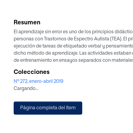
Resumen
El aprendizaje sin error es uno de los principios didác
personas con Trastornos de Espectro Autista (TEA). El pri
ejecución de tareas de etiquetado verbal y pensamient
dicho método de aprendizaje. Las actividades estaban 
de entrenamiento en ensayos separados con materiales
emparejar u ordenar). Se compararon dos condiciones in
Colecciones
(en la que se empleaba la instigación física para evitar q
Nº 272, enero-abril 2019
la que se permitía cometer errores y rectificarlos, con 
Cargando...
observación mostraron diferencias significativas en la
sujetos de menor competencia consiguieron menos acier
En general, la propuesta instruccional basada en una s
Página completa del ítem
cuando el estudiante se equivocaba, generó un número
número ligeramente superior de errores repetidos. Fina
resultados de cara al diseño de secuencias de aprendi
principales limitaciones del estudio.