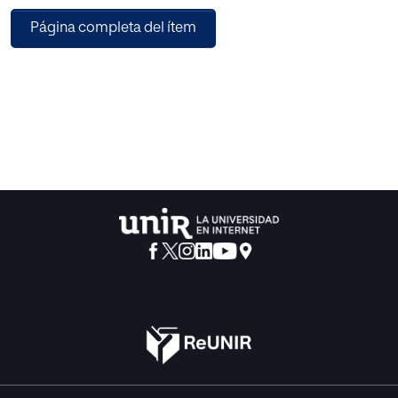
ordinarios de la Comunidad Autónoma de La Rioja. En el
Página completa del ítem
mismo se pueden distinguir tres partes.
La primera consiste en una revisión bibliográfica
fundamentada, basada en la idea de que la
inclusión educativa es la clave de una educación para
todos. Para reducir la exclusión es necesario
contar con una educación que atienda a la diversidad del
alumnado, puesto que no es el individuo
quien ha de adaptarse al contexto sino que es la escuela la
que tiene que responder a sus
necesidades. A continuación se presenta el diseño
metodológico completo del proyecto, que
consiste en analizar las percepciones de 150 participantes
(docentes y familias) de cinco colegios de
La Rioja sobre la inclusión de alumnos con diversidad
funcional en los mismos, empleando como
instrumento de recogida de datos un cuestionario de
elaboración propia basado en el Index for