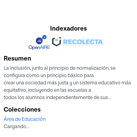
Indexadores
Resumen
La inclusión, junto al principio de normalización, se
configura como un principio básico para
crear una sociedad más justa y un sistema educativo más
equitativo, incluyendo en las escuelas a
todos los alumnos independientemente de sus
características. En el presente Trabajo de Fin de
Colecciones
Máster se plantea un proyecto que estudia las
Área de Educación
percepciones y actitudes de docentes y familias
Cargando...
acerca de la inclusión educativa del alumnado con
diversidad funcional en los centros educativos