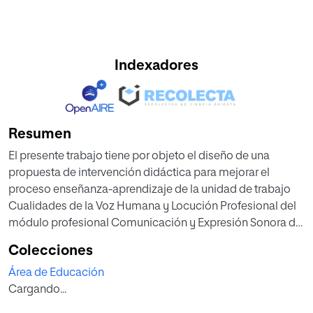
Indexadores
Resumen
El presente trabajo tiene por objeto el diseño de una
propuesta de intervención didáctica para mejorar el
proceso enseñanza-aprendizaje de la unidad de trabajo
Cualidades de la Voz Humana y Locución Profesional del
módulo profesional Comunicación y Expresión Sonora del
Ciclo Formativo de Grado Superior de de Sonido para
Colecciones
Audiovisuales y Espectáculos. Para ello se propone la
Área de Educación
implementación del método innovador Flipped Learning
Cargando...
que se fundamenta sobre las bases del aprendizaje
constructivista y el aprendizaje significativo. El trabajo se