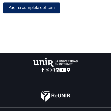
estructura de la siguiente manera: una introducción con la
Página completa del ítem
justificación del método elegido, el planteamiento del
problema y los objetivos, un análisis del marco teórico
que evalúa la enseñanza-aprendizaje de los contenidos de
la unidad de trabajo y el método didáctico y, por último, la
concreción de una propuesta de intervención didáctica en
el aula. Finalmente, se desarrollan las conclusiones,
limitaciones y prospectivas.
Se concluye que el método Flipped Learning es una
estrategia de transformación de aula que permite
incrementar el tiempo de dedicación práctica en clase,
aprovechar los espacios del centro educativo que cuentan
con los recursos necesarios, aumentar la autonomía de los
alumnos para trabajar aquellos contenidos conceptuales
desde casa y mejorar su situación de aprendizaje en esta
unidad de trabajo.