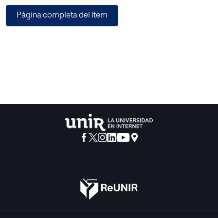
problemática, detectando el perfil de riesgo de violencia
Página completa del ítem
islamista radical.
El objetivo secundario es presentar técnicas de
investigación y herramientas proactivas para la detección
de la etiología del terrorismo yihadista en el ámbito de la
desaparición de personas, especialmente las voluntarias.
Así se previene, protege, persigue y prepara ante el mayor
reto de seguridad al que nos enfrentamos, la yihad global,
que debe ser analizada y evaluada constantemente de
forma resiliente, para ser adaptada a los nuevos retos que
propone la seguridad nacional.