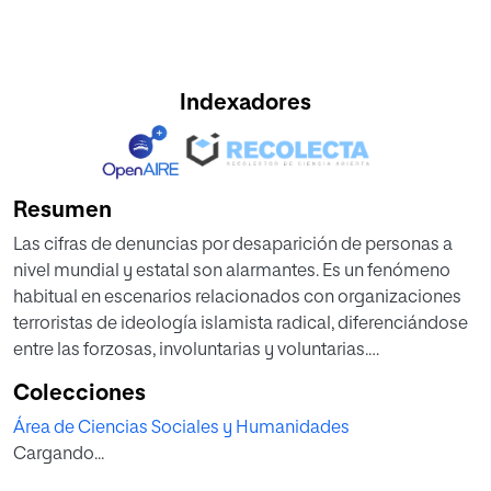
Indexadores
Resumen
Las cifras de denuncias por desaparición de personas a
nivel mundial y estatal son alarmantes. Es un fenómeno
habitual en escenarios relacionados con organizaciones
terroristas de ideología islamista radical, diferenciándose
entre las forzosas, involuntarias y voluntarias.
El objetivo principal es definir los puntos de conexión entre
Colecciones
los desaparecidos y el terrorismo yihadista clasificando
Área de Ciencias Sociales y Humanidades
los diferentes tipos de escenarios asociados. Se analizan
Cargando...
las cifras de desapariciones en España, los protocolos y
órganos competentes para el esclarecimiento de esta