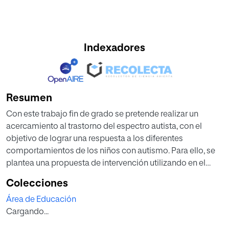
Indexadores
Resumen
Con este trabajo fin de grado se pretende realizar un
acercamiento al trastorno del espectro autista, con el
objetivo de lograr una respuesta a los diferentes
comportamientos de los niños con autismo. Para ello, se
plantea una propuesta de intervención utilizando en el
método TEACCH, al creer que es uno de los más
Colecciones
apropiados, por ser muy estructurado, claro visualmente, y
Área de Educación
con un sistema de trabajo idóneo para las características
Cargando...
que definen el autismo, muy importante por tanto para
poder hacer clases inclusivas en centros ordinarios. En